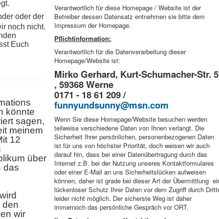
gt.
Verantwortlich für diese Homepage / Website ist der
Betreiber dessen Datensatz entnehmen sie bitte dem
oder oder der
Impressum der Homepage.
r noch nicht.
enden
Pflichtinformation:
asst Euch
Verantwortlich für die Datenverarbeitung dieser
Homepage/Website ist:
Mirko Gerhard, Kurt-Schumacher-Str. 5
, 59368 Werne
0171 - 18 61 209 /
imations
funnyundsunny@msn.com
an könnte
Wenn Sie diese Homepage/Website besuchen werden
ert sagen,
teilweise verschiedene Daten von Ihnen verlangt. Die
eit meinem
Sicherheit Ihrer persönlichen, personenbezogenen Daten
it 12
ist für uns von höchster Priorität, doch weisen wir auch
n
darauf hin, dass bei einer Datenübertragung durch das
blikum über
Internet z.B. bei der Nutzung unseres Kontaktformulares
h das
oder einer E-Mail an uns Sicherheitslücken aufweisen
können, daher ist grade bei dieser Art der Übermittlung ei
lückenloser Schutz Ihrer Daten vor dem Zugriff durch Dritt
wird
leider nicht möglich. Der sicherste Weg ist daher
r den
immernoch das persönliche Gespräch vor ORT.
en wir