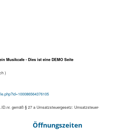
ein Musikcafe - Dies ist eine DEMO Seite
ch )
file.php?id=100086564376105
St.ID.nr. gemäß § 27 a Umsatzsteuergesetz: Umsatzsteuer-
Öffnungszeiten