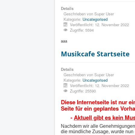
Details
Geschrieben von
Super User
Kategorie:
Uncategorised
Veröffentlicht: 12. November 2022
Zugriffe: 5594
aaa
Musikcafe Startseite
Details
Geschrieben von
Super User
Kategorie:
Uncategorised
Veröffentlicht: 12. November 2022
Zugriffe: 25590
Diese Internetseite ist nur 
Seite für ein geplantes Vorh
-
Aktuell gibt es kein Mu
Nachdem wir alle Genehmigungen
die mündliche Zusage, wurde nun 