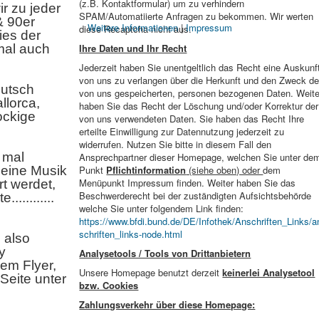
(z.B. Kontaktformular) um zu verhindern
ir zu jeder
SPAM/Automatiierte Anfragen zu bekommen. Wir werten
& 90er
Weitere Informationen
|
Impressum
diese Recaptcha nicht aus.
ies der
mal auch
Ihre Daten und Ihr Recht
Jederzeit haben Sie unentgeltlich das Recht eine Auskunf
von uns zu verlangen über die Herkunft und den Zweck de
eutsch
von uns gespeicherten, personen bezogenen Daten. Weite
llorca,
haben Sie das Recht der Löschung und/oder Korrektur der
ockige
von uns verwendeten Daten. Sie haben das Recht Ihre
erteilte Einwilligung zur Datennutzung jederzeit zu
widerrufen. Nutzen Sie bitte in diesem Fall den
 mal
Ansprechpartner dieser Homepage, welchen Sie unter de
eine Musik
Punkt
Pflichtinformation
(siehe oben) oder
dem
Menüpunkt Impressum finden. Weiter haben Sie das
rt werdet,
Beschwerderecht bei der zuständigten Aufsichtsbehörde
..........
welche Sie unter folgendem Link finden:
https://www.bfdi.bund.de/DE/Infothek/Anschriften_Links/a
schriften_links-node.html
 also
y
Analysetools / Tools von Drittanbietern
em Flyer,
Unsere Homepage benutzt derzeit
keinerlei Analysetool
 Seite unter
bzw. Cookies
Zahlungsverkehr über diese Homepage: