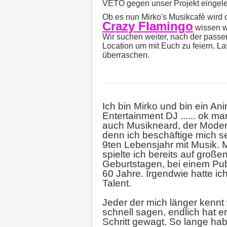
VETO gegen unser Projekt eingele
Ob es nun Mirko's Musikcafè wird 
Crazy Flamingo
wissen wi
Wir suchen weiter, nach der pass
Location um mit Euch zu feiern. L
überraschen.
Ich bin Mirko und bin ein An
Entertainment DJ ...... ok m
auch Musikneard, der Moderi
denn ich beschäftige mich s
9ten Lebensjahr mit Musik. M
spielte ich bereits auf große
Geburtstagen, bei einem Pu
60 Jahre. Irgendwie hatte ic
Talent.
Jeder der mich länger kennt 
schnell sagen, endlich hat e
Schritt gewagt. So lange hab