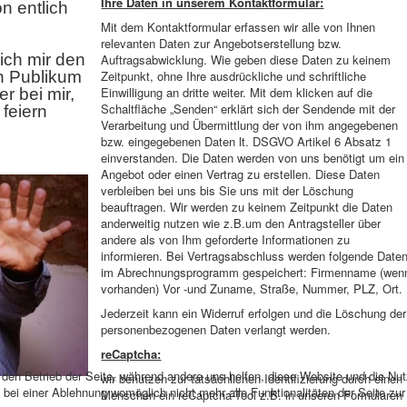
Ihre Daten in unserem Kontaktformular:
on entlich
Mit dem Kontaktformular erfassen wir alle von Ihnen
relevanten Daten zur Angebotserstellung bzw.
 ich mir den
Auftragsabwicklung. Wie geben diese Daten zu keinem
n Publikum
Zeitpunkt, ohne Ihre ausdrückliche und schriftliche
Einwilligung an dritte weiter. Mit dem klicken auf die
r bei mir,
Schaltfläche „Senden“ erklärt sich der Sendende mit der
 feiern
Verarbeitung und Übermittlung der von ihm angegebenen
bzw. eingegebenen Daten lt. DSGVO Artikel 6 Absatz 1
einverstanden. Die Daten werden von uns benötigt um ein
Angebot oder einen Vertrag zu erstellen. Diese Daten
verbleiben bei uns bis Sie uns mit der Löschung
beauftragen. Wir werden zu keinem Zeitpunkt die Daten
anderweitig nutzen wie z.B.um den Antragsteller über
andere als von Ihm geforderte Informationen zu
informieren. Bei Vertragsabschluss werden folgende Date
im Abrechnungsprogramm gespeichert: Firmenname (wen
vorhanden) Vor -und Zuname, Straße, Nummer, PLZ, Ort.
Jederzeit kann ein Widerruf erfolgen und die Löschung der
personenbezogenen Daten verlangt werden.
reCaptcha:
r den Betrieb der Seite, während andere uns helfen, diese Website und die Nu
wir benutzen zur tatsächlichen Identifizierung durch einen
bei einer Ablehnung womöglich nicht mehr alle Funktionalitäten der Seite zu
Menschen ein reCaptcha-Tool z.B. in unseren Formularen