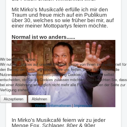
Mit Mirko's Musikcafé erfülle ich mir den
Traum und freue mich auf ein Publikum
über 30, welches so wie früher bei mir, auf
einer meiner Mottopartys feiern möchte.
Normal ist wo anders......
Wir benutzen Cookies
Wir nutzen Cookies auf unserer Website. Einige von ihnen sind essenziell für
den Betrieb der Seite, während andere uns helfen, diese Website und die
Nutzererfahrung zu verbessern (Tracking Cookies). Sie können selbst
entscheiden, ob Sie die Cookies zulassen möchten. Bitte beachten Sie, dass
bei einer Ablehnung womöglich nicht mehr alle Funktionalitäten der Seite zur
Verfügung stehen.
Akzeptieren
Ablehnen
Weitere Informationen
|
Impressum
In Mirko's Musikcafé feiern wir zu jeder
Menge Fox, Schlager, 80er & 90er