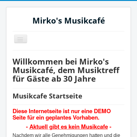
Mirko's Musikcafé
Navigation
an/aus
Home
Willkommen bei Mirko's
Miete das Musikcafe
Musikcafé, dem Musiktreff
für Gäste ab 30 Jahre
Unsere Events
Impressum
Musikcafe Startseite
DSGVO - Datenschutzbestimmung
Diese Internetseite ist nur eine DEMO
Unsere Anschrift
Seite für ein geplantes Vorhaben.
Mirko's Musikcafé – Auf Facebook
-
Aktuell gibt es kein Musikcafe
-
Nachdem wir alle Genehmigungen hatten und die