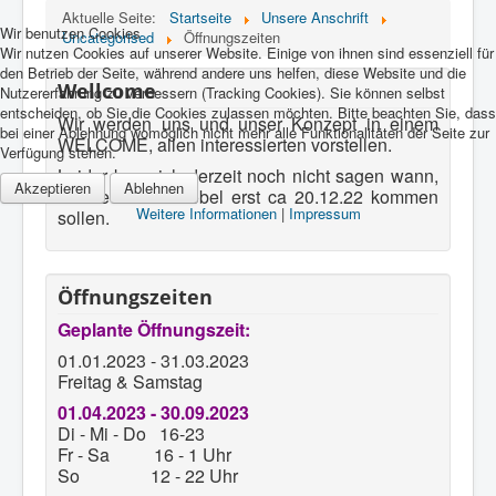
Aktuelle Seite:
Startseite
Unsere Anschrift
Wir benutzen Cookies
Uncategorised
Öffnungszeiten
Wir nutzen Cookies auf unserer Website. Einige von ihnen sind essenziell für
den Betrieb der Seite, während andere uns helfen, diese Website und die
Wellcome
Nutzererfahrung zu verbessern (Tracking Cookies). Sie können selbst
entscheiden, ob Sie die Cookies zulassen möchten. Bitte beachten Sie, dass
Wir werden uns und unser Konzept in einem
bei einer Ablehnung womöglich nicht mehr alle Funktionalitäten der Seite zur
WELCOME, allen interessierten vorstellen.
Verfügung stehen.
Leider kann ich derzeit noch nicht sagen wann,
Akzeptieren
Ablehnen
da die neuen Möbel erst ca 20.12.22 kommen
Weitere Informationen
|
Impressum
sollen.
Öffnungszeiten
Geplante Öffnungszeit:
01.01.2023 - 31.03.2023
Freitag & Samstag
01.04.2023 - 30.09.2023
Di - Mi - Do 16-23
Fr - Sa 16 - 1 Uhr
So 12 - 22 Uhr